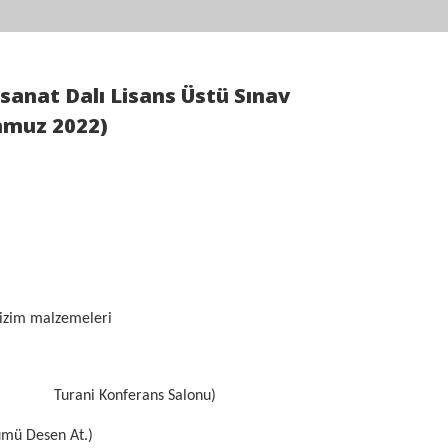
anat Dalı Lisans Üstü Sınav
mmuz 2022)
 çizim malzemeleri
n Turani Konferans Salonu)
ümü Desen At.)