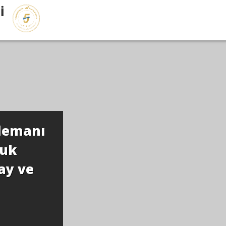
İ
lemanı
nuk
ay ve