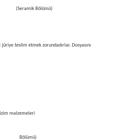
avı (Seramik Bölümü)
 jüriye teslim etmek zorundadırlar. Dosyasını
 çizim malzemeleri
eramik Bölümü)