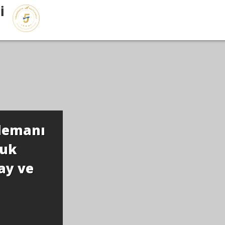
İ
lemanı
nuk
ay ve