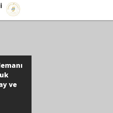
İ
lemanı
nuk
ay ve